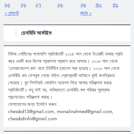
২৫
২৬
২৭
২৮
২৯
৩০
৩১
« সেপ্টে
নভে »
চেসবিডি আর্কাইভ
নিউজ পোর্টালের পাশাপাশি প্রতিষ্ঠানটি ২০১৪ সাল থেকে ইংরেজী ভাষায় প্রতি
বছর একটি করে বিশেষ প্রকাশনা প্রকাশ করে আসছে। ২০১৮ সাল থেকে
‘চেসবাংলাদেশ.কম’ নামে ইউটিউব চ্যানেল শুরু হয়েছে। ২০২০ সাল থেকে
চেসবিডি.কম ফেসবুক পেজে লাইভ প্রোগ্রামটি বর্তমানে খুবই জনপ্রিয়তা
পেয়েছে। খুব শিগগিরই মোবাইল অ্যাপস নিয়ে আসার পরিকল্পনা করছে
প্রতিষ্ঠানটি। শুধু তাই নয়, ভবিষ্যৎতে চেসবিডি.কম পরিবার পুরস্কার
প্রচলনেরও পরিকল্পনা করছে।
যোগাযোগের জন্য ইমেইল করুন:
chessbd13@gmail.com, morsalinahmed@gmail.com,
chessbdinfo@gmail.com