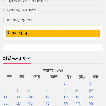
২২শে শ্রাবণ, ১৪৩৩ বঙ্গাব্দ (বর্ষাকাল)
২২শে সফর, ১৪৪৮ হিজরী
এখন সময়, দুপুর ২:১০
বিজ্ঞাপন
প্রতিদিনের খবর
অক্টোবর ২০২৫
শনি
রবি
সোম
মঙ্গল
বুধ
বৃহঃ
শুক্র
১
২
৩
৪
৫
৬
৭
৮
৯
১০
১১
১২
১৩
১৪
১৫
১৬
১৭
১৮
১৯
২০
২১
২২
২৩
২৪