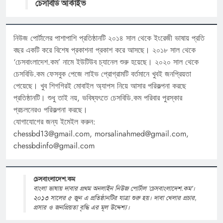
চেসবিডি আর্কাইভ
নিউজ পোর্টালের পাশাপাশি প্রতিষ্ঠানটি ২০১৪ সাল থেকে ইংরেজী ভাষায় প্রতি
বছর একটি করে বিশেষ প্রকাশনা প্রকাশ করে আসছে। ২০১৮ সাল থেকে
‘চেসবাংলাদেশ.কম’ নামে ইউটিউব চ্যানেল শুরু হয়েছে। ২০২০ সাল থেকে
চেসবিডি.কম ফেসবুক পেজে লাইভ প্রোগ্রামটি বর্তমানে খুবই জনপ্রিয়তা
পেয়েছে। খুব শিগগিরই মোবাইল অ্যাপস নিয়ে আসার পরিকল্পনা করছে
প্রতিষ্ঠানটি। শুধু তাই নয়, ভবিষ্যৎতে চেসবিডি.কম পরিবার পুরস্কার
প্রচলনেরও পরিকল্পনা করছে।
যোগাযোগের জন্য ইমেইল করুন:
chessbd13@gmail.com, morsalinahmed@gmail.com,
chessbdinfo@gmail.com
চেসবাংলাদেশ.কম
বাংলা ভাষায় দাবার প্রথম অনলাইন নিউজ পোর্টাল 'চেসবাংলাদেশ.কম'।
২০১৩ সালের ৫ জুন এ প্রতিষ্ঠানটির যাত্রা শুরু হয়। দাবা খেলার প্রচার,
প্রসার ও জনপ্রিয়তা বৃদ্ধি এর মূল উদ্দেশ্য।