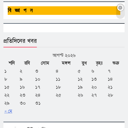
বিজ্ঞাপন
প্রতিদিনের খবর
আগস্ট ২০২৬
শনি
রবি
সোম
মঙ্গল
বুধ
বৃহঃ
শুক্র
১
২
৩
৪
৫
৬
৭
৮
৯
১০
১১
১২
১৩
১৪
১৫
১৬
১৭
১৮
১৯
২০
২১
২২
২৩
২৪
২৫
২৬
২৭
২৮
২৯
৩০
৩১
« মে