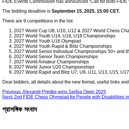
FIDE Events Commission has announced “Call for Bids FIDE W
The bidding deadline is
September 15, 2025, 15:00 CET
.
There are 9 competitions in the list:
2027 World Cup U8, U10, U12 & 2027 World Chess Ch
2027 World Youth U14, U16, U18 Championships
2027 World Youth U16 Olympiad
2027 World Youth Rapid & Blitz Championships
2027 World Senior Individual Championships 50+ and 6
2027 World Senior Team Championships
2027 World Amateur Championships
2027 World Junior U20 Championships
2027 World Rapid and Blitz U7, U9, U11, U13, U15, U17
Dear bidders, all details about the new format, useful links an
Post
Previous:
Alexandr Predke wins Serbia Open 2025
Next:
2nd FIDE Chess Olympiad for People with Disabilities i
navigation
প্রাসঙ্গিক সংবাদ