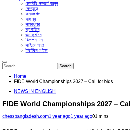
চেসবিডি সম্পর্কে জানুন
দেশজুড়ে
অন্যজগত
সাফল্য
সাক্ষাৎকার
ম্যাগাজিন
শুভ জন্মদিন
বিজ্ঞাপন দিন
সাহিত্য পাতা
ইউটিউব পেইজ
Search
for:
Home
FIDE World Championships 2027 – Call for bids
NEWS IN ENGLISH
FIDE World Championships 2027 – Call
chessbangladesh.com
1 year ago
1 year ago
0
1 mins