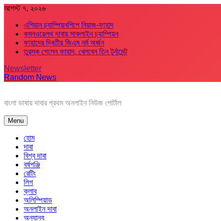
Skip
আগস্ট ৭, ২০২৬
to
এশিয়ান চ্যাম্পিয়নশিপে নিয়াজ-ফাহাদ
content
কমনওয়েলথ দাবায় সাকলাইন চ্যাম্পিয়ন
ফাহাদের দ্বিতীয় জিএম নর্ম অর্জন
তুরস্ক গেলেন ফাহাদ, খেলবেন তিন টুর্নামেন্ট
Newsletter
Random News
বাংলা ভাষায় দাবার প্রথম অনলাইন নিউজ পোর্টাল
Menu
হোম
দাবা
বিশ্ব দাবা
বর্ষপঞ্জি
রেটিং
লিগ
ক্লাব
অলিম্পিয়াড
অনলাইন দাবা
অন্যান্য