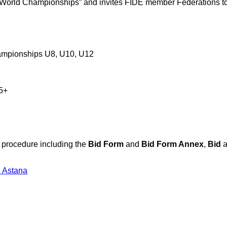
orld Championships” and invites FIDE member Federations to 
ampionships U8, U10, U12
5+
d procedure including the
Bid Form
and
Bid Form Annex
,
Bid
n Astana