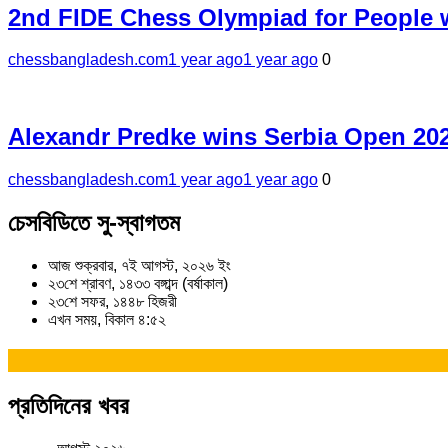
2nd FIDE Chess Olympiad for People wi
chessbangladesh.com
1 year ago
1 year ago
0
Alexandr Predke wins Serbia Open 20
chessbangladesh.com
1 year ago
1 year ago
0
চেসবিডিতে সু-স্বাগতম
আজ শুক্রবার, ৭ই আগস্ট, ২০২৬ ইং
২৩শে শ্রাবণ, ১৪৩৩ বঙ্গাব্দ (বর্ষাকাল)
২৩শে সফর, ১৪৪৮ হিজরী
এখন সময়, বিকাল ৪:৫২
প্রতিদিনের খবর