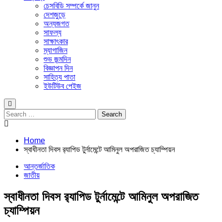
চেসবিডি সম্পর্কে জানুন
দেশজুড়ে
অন্যজগত
সাফল্য
সাক্ষাৎকার
ম্যাগাজিন
শুভ জন্মদিন
বিজ্ঞাপন দিন
সাহিত্য পাতা
ইউটিউব পেইজ
Search
for:
Home
স্বাধীনতা দিবস র‌্যাপিড টুর্নামেন্টে আমিনুল অপরাজিত চ্যাম্পিয়ন
আন্তর্জাতিক
জাতীয়
স্বাধীনতা দিবস র‌্যাপিড টুর্নামেন্টে আমিনুল অপরাজিত
চ্যাম্পিয়ন