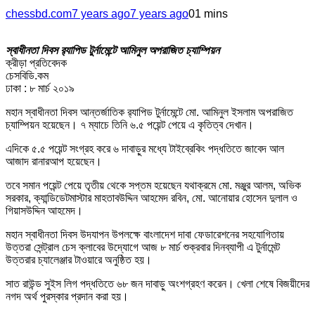
chessbd.com
7 years ago
7 years ago
0
1 mins
স্বাধীনতা দিবস র‌্যাপিড টুর্নামেন্টে আমিনুল অপরাজিত চ্যাম্পিয়ন
ক্রীড়া প্রতিবেদক
চেসবিডি.কম
ঢাকা : ৮ মার্চ ২০১৯
মহান স্বাধীনতা দিবস আন্তর্জাতিক র‌্যাপিড টুর্নামেন্টে মো. আমিনুল ইসলাম অপরাজিত
চ্যাম্পিয়ন হয়েছেন। ৭ ম্যাচে তিনি ৬.৫ পয়েন্ট পেয়ে এ কৃতিত্ব দেখান।
এদিকে ৫.৫ পয়েন্ট সংগ্রহ করে ৬ দাবাড়ুর মধ্যে টাইব্রেকিং পদ্ধতিতে জাবেদ আল
আজাদ রানারআপ হয়েছেন।
তবে সমান পয়েন্ট পেয়ে তৃতীয় থেকে সপ্তম হয়েছেন যথাক্রমে মো. মঞ্জুর আলম, অভিক
সরকার, ক্যান্ডিডেটমাস্টার মাহতাবউদ্দিন আহমেদ রবিন, মো. আনোয়ার হোসেন দুলাল ও
গিয়াসউদ্দিন আহমেদ।
মহান স্বাধীনতা দিবস উদযাপন উপলক্ষে বাংলাদেশ দাবা ফেডারেশনের সহযোগিতায়
উত্তরা সেন্ট্রাল চেস ক্লাবের উদ্যোগে আজ ৮ মার্চ শুক্রবার দিনব্যাপী এ টুর্নামেন্ট
উত্তরার চ্যালেঞ্জার টাওয়ারে অনুষ্ঠিত হয়।
সাত রাউন্ড সুইস লিগ পদ্ধতিতে ৬৮ জন দাবাড়ু অংশগ্রহণ করেন। খেলা শেষে বিজয়ীদের
নগদ অর্থ পুরস্কার প্রদান করা হয়।