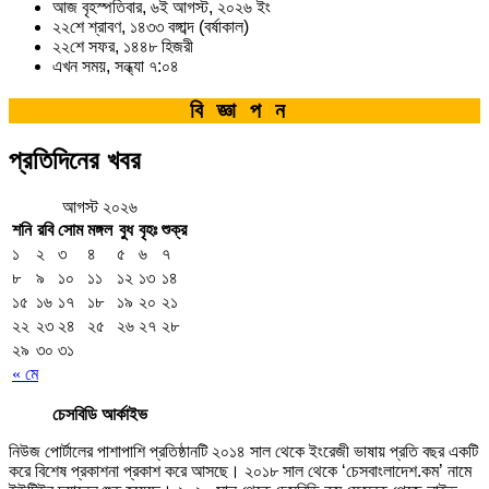
আজ বৃহস্পতিবার, ৬ই আগস্ট, ২০২৬ ইং
২২শে শ্রাবণ, ১৪৩৩ বঙ্গাব্দ (বর্ষাকাল)
২২শে সফর, ১৪৪৮ হিজরী
এখন সময়, সন্ধ্যা ৭:০৪
বিজ্ঞাপন
প্রতিদিনের খবর
আগস্ট ২০২৬
শনি
রবি
সোম
মঙ্গল
বুধ
বৃহঃ
শুক্র
১
২
৩
৪
৫
৬
৭
৮
৯
১০
১১
১২
১৩
১৪
১৫
১৬
১৭
১৮
১৯
২০
২১
২২
২৩
২৪
২৫
২৬
২৭
২৮
২৯
৩০
৩১
« মে
চেসবিডি আর্কাইভ
নিউজ পোর্টালের পাশাপাশি প্রতিষ্ঠানটি ২০১৪ সাল থেকে ইংরেজী ভাষায় প্রতি বছর একটি
করে বিশেষ প্রকাশনা প্রকাশ করে আসছে। ২০১৮ সাল থেকে ‘চেসবাংলাদেশ.কম’ নামে