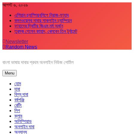
Skip
আগস্ট ৬, ২০২৬
to
এশিয়ান চ্যাম্পিয়নশিপে নিয়াজ-ফাহাদ
content
কমনওয়েলথ দাবায় সাকলাইন চ্যাম্পিয়ন
ফাহাদের দ্বিতীয় জিএম নর্ম অর্জন
তুরস্ক গেলেন ফাহাদ, খেলবেন তিন টুর্নামেন্ট
Newsletter
Random News
বাংলা ভাষায় দাবার প্রথম অনলাইন নিউজ পোর্টাল
Menu
হোম
দাবা
বিশ্ব দাবা
বর্ষপঞ্জি
রেটিং
লিগ
ক্লাব
অলিম্পিয়াড
অনলাইন দাবা
অন্যান্য