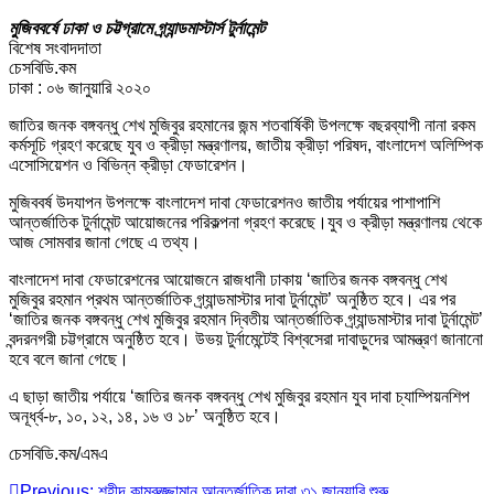
মুজিববর্ষে ঢাকা ও চট্টগ্রামে গ্র্যান্ডমাস্টার্স টুর্নামেন্ট
বিশেষ সংবাদদাতা
চেসবিডি.কম
ঢাকা : ০৬ জানুয়ারি ২০২০
জাতির জনক বঙ্গবন্ধু শেখ মুজিবুর রহমানের জন্ম শতবার্ষিকী উপলক্ষে বছরব্যাপী নানা রকম
কর্মসূচি গ্রহণ করেছে যুব ও ক্রীড়া মন্ত্রণালয়, জাতীয় ক্রীড়া পরিষদ, বাংলাদেশ অলিম্পিক
এসোসিয়েশন ও বিভিন্ন ক্রীড়া ফেডারেশন।
মুজিববর্ষ উদযাপন উপলক্ষে বাংলাদেশ দাবা ফেডারেশনও জাতীয় পর্যায়ের পাশাপাশি
আন্তর্জাতিক টুর্নামেন্ট আয়োজনের পরিকল্পনা গ্রহণ করেছে।যুব ও ক্রীড়া মন্ত্রণালয় থেকে
আজ সোমবার জানা গেছে এ তথ্য।
বাংলাদেশ দাবা ফেডারেশনের আয়োজনে রাজধানী ঢাকায় ‘জাতির জনক বঙ্গবন্ধু শেখ
মুজিবুর রহমান প্রথম আন্তর্জাতিক গ্র্যান্ডমাস্টার দাবা টুর্নামেন্ট’ অনুষ্ঠিত হবে। এর পর
‘জাতির জনক বঙ্গবন্ধু শেখ মুজিবুর রহমান দ্বিতীয় আন্তর্জাতিক গ্র্যান্ডমাস্টার দাবা টুর্নামেন্ট’
বন্দরনগরী চট্টগ্রামে অনুষ্ঠিত হবে। উভয় টুর্নামেন্টেই বিশ্বসেরা দাবাড়ুদের আমন্ত্রণ জানানো
হবে বলে জানা গেছে।
এ ছাড়া জাতীয় পর্যায়ে ‘জাতির জনক বঙ্গবন্ধু শেখ মুজিবুর রহমান যুব দাবা চ্যাম্পিয়নশিপ
অনূর্ধ্ব-৮, ১০, ১২, ১৪, ১৬ ও ১৮’ অনুষ্ঠিত হবে।
চেসবিডি.কম/এমএ
Previous:
শহীদ কামরুজ্জামান আন্তর্জাতিক দাবা ৩১ জানুয়ারি শুরু