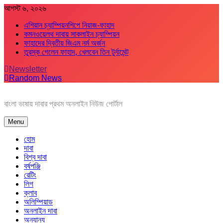
Skip
আগস্ট ৬, ২০২৬
to
এশিয়ান চ্যাম্পিয়নশিপে নিয়াজ-ফাহাদ
content
কমনওয়েলথ দাবায় সাকলাইন চ্যাম্পিয়ন
ফাহাদের দ্বিতীয় জিএম নর্ম অর্জন
তুরস্ক গেলেন ফাহাদ, খেলবেন তিন টুর্নামেন্ট
Newsletter
Random News
বাংলা ভাষায় দাবার প্রথম অনলাইন নিউজ পোর্টাল
Menu
হোম
দাবা
বিশ্ব দাবা
বর্ষপঞ্জি
রেটিং
লিগ
ক্লাব
অলিম্পিয়াড
অনলাইন দাবা
অন্যান্য