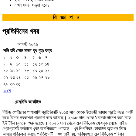
এখন সময়, সন্ধ্যা ৭:০৪
বিজ্ঞাপন
প্রতিদিনের খবর
আগস্ট ২০২৬
শনি
রবি
সোম
মঙ্গল
বুধ
বৃহঃ
শুক্র
১
২
৩
৪
৫
৬
৭
৮
৯
১০
১১
১২
১৩
১৪
১৫
১৬
১৭
১৮
১৯
২০
২১
২২
২৩
২৪
২৫
২৬
২৭
২৮
২৯
৩০
৩১
« মে
চেসবিডি আর্কাইভ
নিউজ পোর্টালের পাশাপাশি প্রতিষ্ঠানটি ২০১৪ সাল থেকে ইংরেজী ভাষায় প্রতি বছর একটি
করে বিশেষ প্রকাশনা প্রকাশ করে আসছে। ২০১৮ সাল থেকে ‘চেসবাংলাদেশ.কম’ নামে
ইউটিউব চ্যানেল শুরু হয়েছে। ২০২০ সাল থেকে চেসবিডি.কম ফেসবুক পেজে লাইভ
প্রোগ্রামটি বর্তমানে খুবই জনপ্রিয়তা পেয়েছে। খুব শিগগিরই মোবাইল অ্যাপস নিয়ে
আসার পরিকল্পনা করছে প্রতিষ্ঠানটি। শুধু তাই নয়, ভবিষ্যৎতে চেসবিডি.কম পরিবার