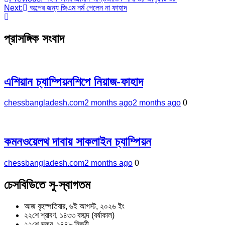
Post
Next:
অল্পের জন্য জিএম নর্ম পেলেন না ফাহাদ
navigation
প্রাসঙ্গিক সংবাদ
এশিয়ান চ্যাম্পিয়নশিপে নিয়াজ-ফাহাদ
chessbangladesh.com
2 months ago
2 months ago
0
কমনওয়েলথ দাবায় সাকলাইন চ্যাম্পিয়ন
chessbangladesh.com
2 months ago
0
চেসবিডিতে সু-স্বাগতম
আজ বৃহস্পতিবার, ৬ই আগস্ট, ২০২৬ ইং
২২শে শ্রাবণ, ১৪৩৩ বঙ্গাব্দ (বর্ষাকাল)
২২শে সফর, ১৪৪৮ হিজরী