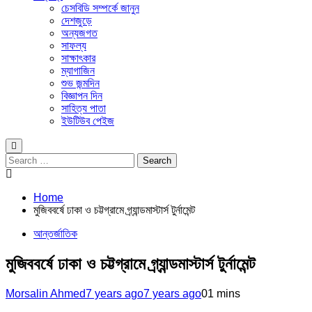
চেসবিডি সম্পর্কে জানুন
দেশজুড়ে
অন্যজগত
সাফল্য
সাক্ষাৎকার
ম্যাগাজিন
শুভ জন্মদিন
বিজ্ঞাপন দিন
সাহিত্য পাতা
ইউটিউব পেইজ
Search
for:
Home
মুজিববর্ষে ঢাকা ও চট্টগ্রামে গ্র্যান্ডমাস্টার্স টুর্নামেন্ট
আন্তর্জাতিক
মুজিববর্ষে ঢাকা ও চট্টগ্রামে গ্র্যান্ডমাস্টার্স টুর্নামেন্ট
Morsalin Ahmed
7 years ago
7 years ago
0
1 mins