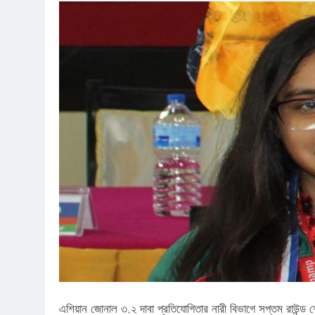
এশিয়ান জোনাল ৩.২ দাবা প্রতিযোগিতার নারী বিভাগে সপ্তম রাউন্ড শে