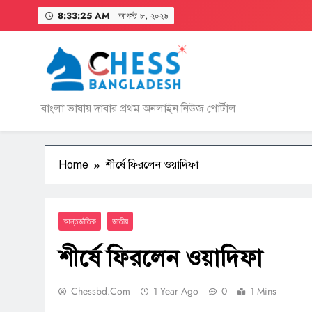
Skip
8:33:25 AM
আগস্ট ৮, ২০২৬
to
content
বাংলা ভাষায় দাবার প্রথম অনলাইন নিউজ পোর্টাল
Home
শীর্ষে ফিরলেন ওয়াদিফা
আন্তর্জাতিক
জাতীয়
শীর্ষে ফিরলেন ওয়াদিফা
Chessbd.com
1 Year Ago
0
1 Mins