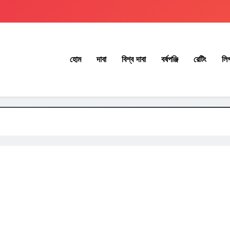
হোম
দাবা
বিশ্ব দাবা
বর্ষপঞ্জি
রেটিং
লি