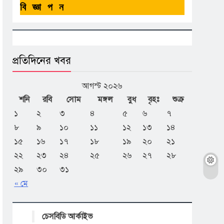
বিজ্ঞাপন
প্রতিদিনের খবর
আগস্ট ২০২৬
শনি
রবি
সোম
মঙ্গল
বুধ
বৃহঃ
শুক্র
১
২
৩
৪
৫
৬
৭
৮
৯
১০
১১
১২
১৩
১৪
১৫
১৬
১৭
১৮
১৯
২০
২১
২২
২৩
২৪
২৫
২৬
২৭
২৮
২৯
৩০
৩১
« মে
চেসবিডি আর্কাইভ