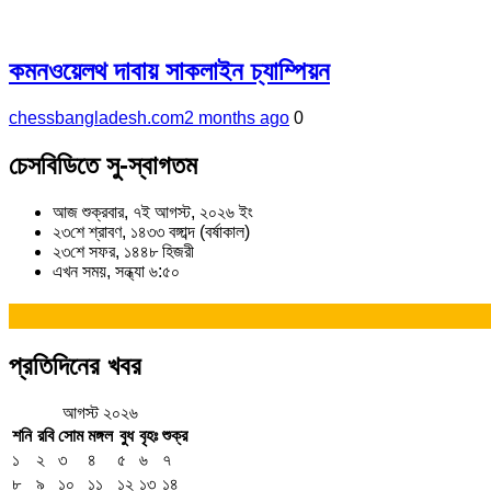
কমনওয়েলথ দাবায় সাকলাইন চ্যাম্পিয়ন
chessbangladesh.com
2 months ago
0
চেসবিডিতে সু-স্বাগতম
আজ শুক্রবার, ৭ই আগস্ট, ২০২৬ ইং
২৩শে শ্রাবণ, ১৪৩৩ বঙ্গাব্দ (বর্ষাকাল)
২৩শে সফর, ১৪৪৮ হিজরী
এখন সময়, সন্ধ্যা ৬:৫০
প্রতিদিনের খবর
আগস্ট ২০২৬
শনি
রবি
সোম
মঙ্গল
বুধ
বৃহঃ
শুক্র
১
২
৩
৪
৫
৬
৭
৮
৯
১০
১১
১২
১৩
১৪