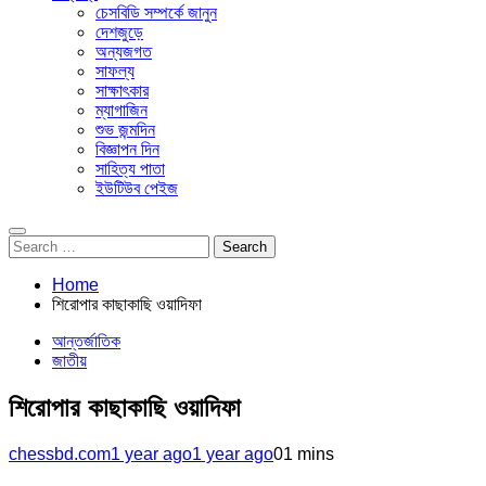
চেসবিডি সম্পর্কে জানুন
দেশজুড়ে
অন্যজগত
সাফল্য
সাক্ষাৎকার
ম্যাগাজিন
শুভ জন্মদিন
বিজ্ঞাপন দিন
সাহিত্য পাতা
ইউটিউব পেইজ
Search
for:
Home
শিরোপার কাছাকাছি ওয়াদিফা
আন্তর্জাতিক
জাতীয়
শিরোপার কাছাকাছি ওয়াদিফা
chessbd.com
1 year ago
1 year ago
0
1 mins