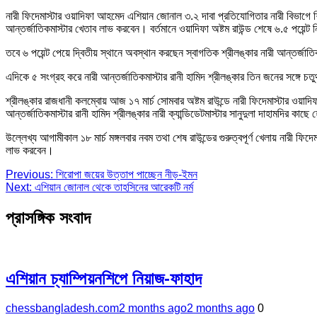
নারী ফিদেমাস্টার ওয়াদিফা আহমেদ এশিয়ান জোনাল ৩.২ দাবা প্রতিযোগিতার নারী বিভাগে শ
আন্তর্জাতিকমাস্টার খেতাব লাভ করবেন। বর্তমানে ওয়াদিফা অষ্টম রাউন্ড শেষে ৬.৫ পয়েন্ট
তবে ৬ পয়েন্ট পেয়ে দ্বিতীয় স্থানে অবস্থান করছেন স্বাগতিক শ্রীলঙ্কার নারী আন্তর্জাতিক
এদিকে ৫ সংগ্রহ করে নারী আন্তর্জাতিকমাস্টার রানী হামিদ শ্রীলঙ্কার তিন জনের সঙ্গে চ
শ্রীলঙ্কার রাজধানী কলম্বোয় আজ ১৭ মার্চ সোমবার অষ্টম রাউন্ডে নারী ফিদেমাস্টার ওয়াদি
আন্তর্জাতিকমাস্টার রানী হামিদ শ্রীলঙ্কার নারী ক্যান্ডিডেটমাস্টার সানুদুলা দাহামদির কাছে
উল্লেখ্য আগামীকাল ১৮ মার্চ মঙ্গলবার নবম তথা শেষ রাউন্ডের গুরুত্বপূর্ণ খেলায় নারী ফ
লাভ করবেন।
Post
Previous:
শিরোপা জয়ের উত্তাপ পাচ্ছেন নীড়-ইমন
Next:
এশিয়ান জোনাল থেকে তাহসিনের আরেকটি নর্ম
navigation
প্রাসঙ্গিক সংবাদ
এশিয়ান চ্যাম্পিয়নশিপে নিয়াজ-ফাহাদ
chessbangladesh.com
2 months ago
2 months ago
0