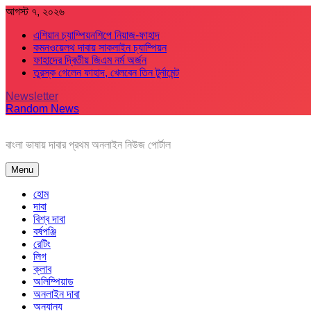
Skip
আগস্ট ৭, ২০২৬
to
এশিয়ান চ্যাম্পিয়নশিপে নিয়াজ-ফাহাদ
content
কমনওয়েলথ দাবায় সাকলাইন চ্যাম্পিয়ন
ফাহাদের দ্বিতীয় জিএম নর্ম অর্জন
তুরস্ক গেলেন ফাহাদ, খেলবেন তিন টুর্নামেন্ট
Newsletter
Random News
বাংলা ভাষায় দাবার প্রথম অনলাইন নিউজ পোর্টাল
Menu
হোম
দাবা
বিশ্ব দাবা
বর্ষপঞ্জি
রেটিং
লিগ
ক্লাব
অলিম্পিয়াড
অনলাইন দাবা
অন্যান্য