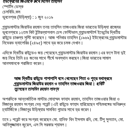
ইউক্রেনের জিএমকে রুখে দিলেন তাহসিন
স্পোর্টস ডেস্ক
চেসবিডি.কম
‎ভুবনেশ্বর (উড়িষ্যা) : ১ জুন ২০১৯
গ্র্যান্ডমাস্টার জিয়াউর রহমান তনয় তাহসিন তাজওয়ার জিয়া ভারতের উড়িষ্যা রাজ্যের
ভূবনেশ্বরে ১২তম কিট ইন্টারন্যাশনাল চেস ফেস্টিভাল গ্র্যান্ডমাস্টার্স ইভেন্টের দ্বিতীয়
রাউন্ডে চাঞ্চল্য সৃস্টি করেছেন। আজ শনিবার তাহসিন (১৯৬৯) ইউক্রেনের গ্র্যান্ডমাস্টার
নিভেরভ ভ্যালেরির (২৪৯৫) সাথে ড্র করে চমক দেখান।
এদিকে দ্বিতীয় রাউন্ডেও জয় পেয়েছেন গ্র্যান্ডমাস্টার জিয়াউর রহমান।এর ফলে টানা দুই
জয় নিয়ে তিনি ৪৪ জনের সাথে শীর্ষে অবস্থান করছেন।জিয়া ভারতের সামাল
আনসমানকে পরাজিত করেন।
আজ দ্বিতীয় রাউন্ডে পাশাপাশি বসে খেলেছেন পিতা ও পুত্র যথাক্রমে
গ্র্যান্ডমাস্টার জিয়াউর রহমান ও তাহসিন তাজওয়ার জিয়া।
ছবিটি
তুলেছেন তাসমিন রহমান লাবণ্য
অপরদিকে আন্তর্জাতিক মাস্টার মোহাম্মদ ফাহাদ রহমান, তাহসিন তাজওয়ার জিয়া ও
মিজানুর রহমান সংগ্রহ দেড় পয়েন্ট।এই রাউন্ডে ফাহাদ হারিয়েছেন পশ্চিমবঙ্গের অনিরুদ্ধ
চ্যাটর্জিকে।মিজানুর উড়িষ্যার সামবিত পান্ডার সাথে ড্র করেন।
তবে ১ পয়েন্ট করে সংগ্রহ করেছেন মো. হানিফ বিন ইসলাম রনি, মো. টিপু সুলতান, মো.
আনিসুজ্জামান জুয়েল, এস সি সরকার শ্যামল।