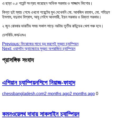
এ ছাড়া ০.৫ পয়েন্ট সংগ্রহ করেছেন অভিক সরকার ও সাজ্জাদ কিশোর।
কিন্ত দুই ম্যাচ শেষে এখনো পয়েন্টের মুখ দেখেননি মো. আবজিদ রহমান, মো. শহিদুল
ইসলাম, যদুনাথ বিশ্বাস, আবু লেইস আনসারী, ইয়ন সরকার ও রিক্তা সরকার।
২ জুন রোববার ভারতীয় সময় সকাল সাড়ে নয়টায় তৃতীয় রাউন্ডের খেলা শুরু হবে।
চেসবিডি.কম/এমএ
Post
Previous:
ফিরোজের সাথে ড্র করলেই সুব্রত চ্যাম্পিয়ন
Next:
ওয়ালটন অ্যামেচারে সুব্রত অপরাজিত চ্যাম্পিয়ন
navigation
প্রাসঙ্গিক সংবাদ
এশিয়ান চ্যাম্পিয়নশিপে নিয়াজ-ফাহাদ
chessbangladesh.com
2 months ago
2 months ago
0
কমনওয়েলথ দাবায় সাকলাইন চ্যাম্পিয়ন