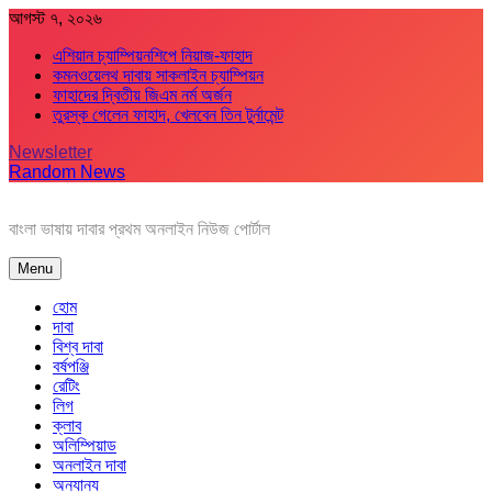
Skip
আগস্ট ৭, ২০২৬
to
এশিয়ান চ্যাম্পিয়নশিপে নিয়াজ-ফাহাদ
content
কমনওয়েলথ দাবায় সাকলাইন চ্যাম্পিয়ন
ফাহাদের দ্বিতীয় জিএম নর্ম অর্জন
তুরস্ক গেলেন ফাহাদ, খেলবেন তিন টুর্নামেন্ট
Newsletter
Random News
বাংলা ভাষায় দাবার প্রথম অনলাইন নিউজ পোর্টাল
Menu
হোম
দাবা
বিশ্ব দাবা
বর্ষপঞ্জি
রেটিং
লিগ
ক্লাব
অলিম্পিয়াড
অনলাইন দাবা
অন্যান্য