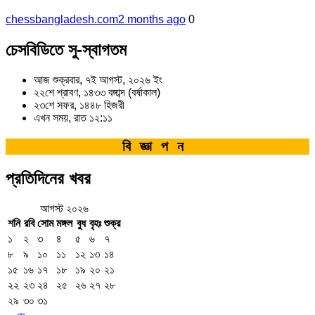
chessbangladesh.com
2 months ago
0
চেসবিডিতে সু-স্বাগতম
আজ শুক্রবার, ৭ই আগস্ট, ২০২৬ ইং
২২শে শ্রাবণ, ১৪৩৩ বঙ্গাব্দ (বর্ষাকাল)
২৩শে সফর, ১৪৪৮ হিজরী
এখন সময়, রাত ১২:১১
বিজ্ঞাপন
প্রতিদিনের খবর
আগস্ট ২০২৬
শনি
রবি
সোম
মঙ্গল
বুধ
বৃহঃ
শুক্র
১
২
৩
৪
৫
৬
৭
৮
৯
১০
১১
১২
১৩
১৪
১৫
১৬
১৭
১৮
১৯
২০
২১
২২
২৩
২৪
২৫
২৬
২৭
২৮
২৯
৩০
৩১