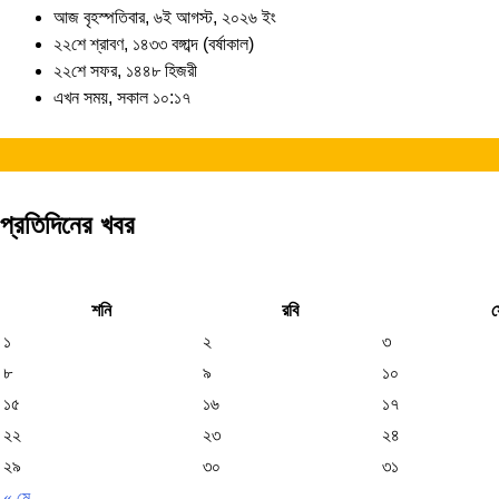
আজ বৃহস্পতিবার, ৬ই আগস্ট, ২০২৬ ইং
২২শে শ্রাবণ, ১৪৩৩ বঙ্গাব্দ (বর্ষাকাল)
২২শে সফর, ১৪৪৮ হিজরী
এখন সময়, সকাল ১০:১৭
প্রতিদিনের খবর
শনি
রবি
১
২
৩
৮
৯
১০
১৫
১৬
১৭
২২
২৩
২৪
২৯
৩০
৩১
« মে