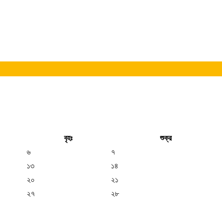
বৃহঃ
শুক্র
৬
৭
১৩
১৪
২০
২১
২৭
২৮