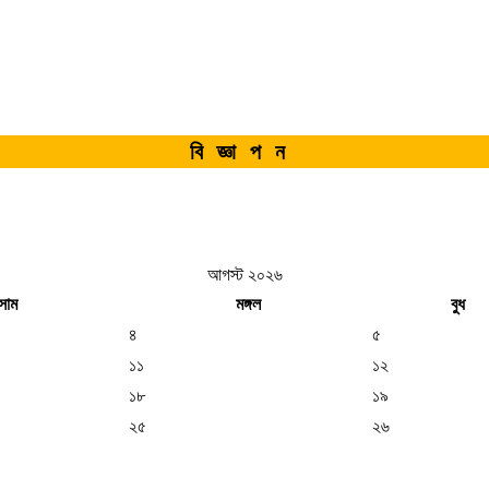
বিজ্ঞাপন
আগস্ট ২০২৬
সোম
মঙ্গল
বুধ
৪
৫
১১
১২
১৮
১৯
২৫
২৬