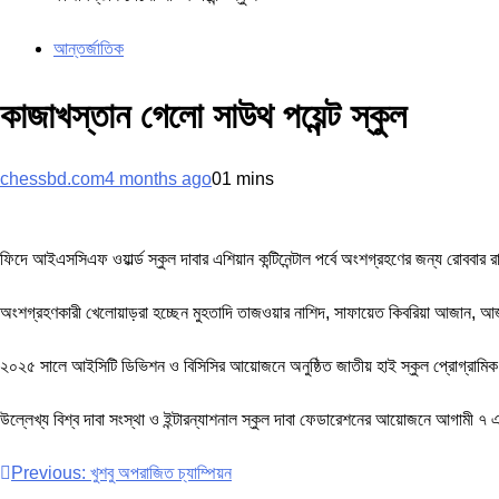
আন্তর্জাতিক
কাজাখস্তান গেলো সাউথ পয়েন্ট স্কুল
chessbd.com
4 months ago
0
1 mins
ফিদে আইএসসিএফ ওয়ার্ল্ড স্কুল দাবার এশিয়ান কন্টিনেন্টাল পর্বে অংশগ্রহণের জন্য রোববার
অংশগ্রহণকারী খেলোয়াড়রা হচ্ছেন মুহতাদি তাজওয়ার নাশিদ, সাফায়েত কিবরিয়া আজান, আজা
২০২৫ সালে আইসিটি ডিভিশন ও বিসিসির আয়োজনে অনুষ্ঠিত জাতীয় হাই স্কুল প্রোগ্রামিক দ
উল্লেখ্য বিশ্ব দাবা সংস্থা ও ইন্টারন্যাশনাল স্কুল দাবা ফেডারেশনের আয়োজনে আগামী
Post
Previous:
খুশবু অপরাজিত চ্যাম্পিয়ন