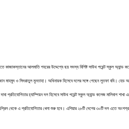
 রাতে কাজাকস্তানের আলমাতি শহরের উদ্দেশ্যে ছয় সদস্য বিশিষ্ট সাউথ পয়েন্ট স্কুল অ্যান্ড
ন মাহমুদ ও সিদরাতুল মুনতাহা। অধিনায়ক হিসেবে দলের সঙ্গে গেছেন লুতফা ববি। হেড অব
াবা প্রতিযোগিতার চ্যাম্পিয়ন দল হিসেবে সাউথ পয়েন্ট স্কুল অ্যান্ড কলেজ মালিবাগ শাখ
 ৭ এপ্রিল থেকে এ প্রতিযোগিতার খেলা শুরু হবে। এশিয়ার ২৮টি দেশের ৩০টি দল এতে অংশগ