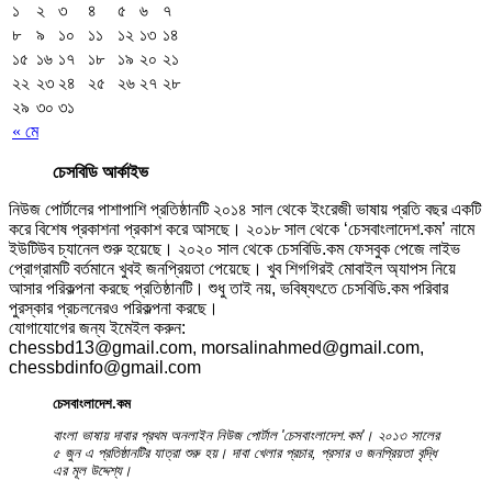
১
২
৩
৪
৫
৬
৭
৮
৯
১০
১১
১২
১৩
১৪
১৫
১৬
১৭
১৮
১৯
২০
২১
২২
২৩
২৪
২৫
২৬
২৭
২৮
২৯
৩০
৩১
« মে
চেসবিডি আর্কাইভ
নিউজ পোর্টালের পাশাপাশি প্রতিষ্ঠানটি ২০১৪ সাল থেকে ইংরেজী ভাষায় প্রতি বছর একটি
করে বিশেষ প্রকাশনা প্রকাশ করে আসছে। ২০১৮ সাল থেকে ‘চেসবাংলাদেশ.কম’ নামে
ইউটিউব চ্যানেল শুরু হয়েছে। ২০২০ সাল থেকে চেসবিডি.কম ফেসবুক পেজে লাইভ
প্রোগ্রামটি বর্তমানে খুবই জনপ্রিয়তা পেয়েছে। খুব শিগগিরই মোবাইল অ্যাপস নিয়ে
আসার পরিকল্পনা করছে প্রতিষ্ঠানটি। শুধু তাই নয়, ভবিষ্যৎতে চেসবিডি.কম পরিবার
পুরস্কার প্রচলনেরও পরিকল্পনা করছে।
যোগাযোগের জন্য ইমেইল করুন:
chessbd13@gmail.com, morsalinahmed@gmail.com,
chessbdinfo@gmail.com
চেসবাংলাদেশ.কম
বাংলা ভাষায় দাবার প্রথম অনলাইন নিউজ পোর্টাল 'চেসবাংলাদেশ.কম'। ২০১৩ সালের
৫ জুন এ প্রতিষ্ঠানটির যাত্রা শুরু হয়। দাবা খেলার প্রচার, প্রসার ও জনপ্রিয়তা বৃদ্ধি
এর মূল উদ্দেশ্য।