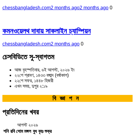
chessbangladesh.com
2 months ago
2 months ago
0
কমনওয়েলথ দাবায় সাকলাইন চ্যাম্পিয়ন
chessbangladesh.com
2 months ago
0
চেসবিডিতে সু-স্বাগতম
আজ বৃহস্পতিবার, ৬ই আগস্ট, ২০২৬ ইং
২২শে শ্রাবণ, ১৪৩৩ বঙ্গাব্দ (বর্ষাকাল)
২২শে সফর, ১৪৪৮ হিজরী
এখন সময়, দুপুর ২:১৯
বিজ্ঞাপন
প্রতিদিনের খবর
আগস্ট ২০২৬
শনি
রবি
সোম
মঙ্গল
বুধ
বৃহঃ
শুক্র