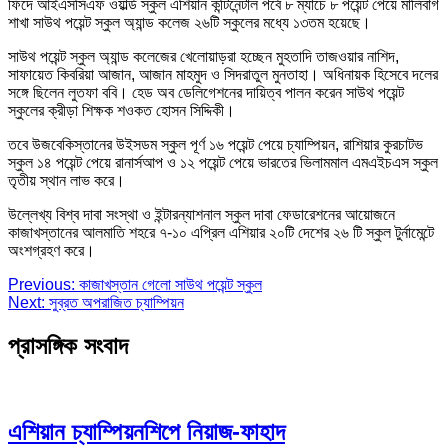
ফিদে আইএসসিএফ ওয়ার্ল্ড স্কুল এশিয়ান কন্টিনেন্টাল পর্বে ৮ ম্যাচে ৮ পয়েন্ট পেয়ে মালিবাগ
শাখা সাউথ পয়েন্ট স্কুল অ্যান্ড কলেজ ২৬টি স্কুলের মধ্যে ১৩তম হয়েছে।
সাউথ পয়েন্ট স্কুল অ্যান্ড কলেজের খেলোয়াড়রা হচ্ছেন মুহতাদি তাজওয়ার নাশিদ,
সাফায়েত কিবরিয়া আজান, আজান মাহমুদ ও সিদরাতুল মুনতাহা। অধিনায়ক হিসেবে দলের
সঙ্গে ছিলেন লুতফা ববি। হেড অব ডেলিগেশনের দায়িত্ব পালন করেন সাউথ পয়েন্ট
স্কুলের ক্রীড়া শিক্ষক শওকত হোসন সিদ্দিকী।
তবে উজবেকিস্তানের উইসডম স্কুল পূর্ণ ১৬ পয়েন্ট পেয়ে চ্যাম্পিয়ন, রাশিয়ার কুরচাটভ
স্কুল ১৪ পয়েন্ট পেয়ে রানার্সআপ ও ১২ পয়েন্ট পেয়ে ভারতের ভিলামমাল এমএইচএস স্কুল
তৃতীয় স্থান লাভ করে।
উল্লেখ্য বিশ্ব দাবা সংস্থা ও ইন্টারন্যাশনাল স্কুল দাবা ফেডারেশনের আয়োজনে
কাজাখস্তানের আলমাতি শহরে ৭-১০ এপ্রিল এশিয়ার ২০টি দেশের ২৬ টি স্কুল টুর্নামেন্টে
অংশগ্রহণ করে।
Post
Previous:
কাজাখস্তান গেলো সাউথ পয়েন্ট স্কুল
Next:
সুব্রত অপরাজিত চ্যাম্পিয়ন
navigation
প্রাসঙ্গিক সংবাদ
এশিয়ান চ্যাম্পিয়নশিপে নিয়াজ-ফাহাদ