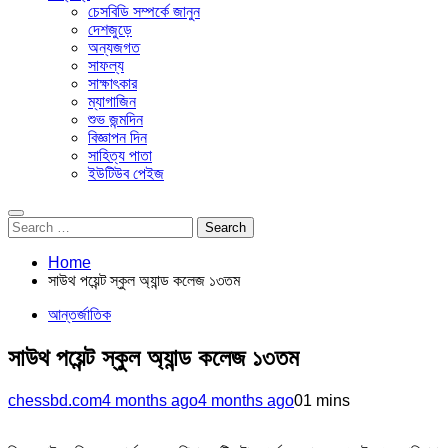
চেসবিডি সম্পর্কে জানুন
দেশজুড়ে
অন্যজগত
সাফল্য
সাক্ষাৎকার
ম্যাগাজিন
শুভ জন্মদিন
বিজ্ঞাপন দিন
সাহিত্য পাতা
ইউটিউব পেইজ
Search
for:
Home
সাউথ পয়েন্ট স্কুল অ্যান্ড কলেজ ১৩তম
আন্তর্জাতিক
সাউথ পয়েন্ট স্কুল অ্যান্ড কলেজ ১৩তম
chessbd.com
4 months ago
4 months ago
0
1 mins