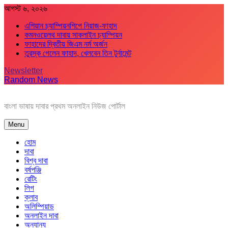
Skip
আগস্ট ৬, ২০২৬
to
এশিয়ান চ্যাম্পিয়নশিপে নিয়াজ-ফাহাদ
content
কমনওয়েলথ দাবায় সাকলাইন চ্যাম্পিয়ন
ফাহাদের দ্বিতীয় জিএম নর্ম অর্জন
তুরস্ক গেলেন ফাহাদ, খেলবেন তিন টুর্নামেন্ট
Newsletter
Random News
বাংলা ভাষায় দাবার প্রথম অনলাইন নিউজ পোর্টাল
Menu
হোম
দাবা
বিশ্ব দাবা
বর্ষপঞ্জি
রেটিং
লিগ
ক্লাব
অলিম্পিয়াড
অনলাইন দাবা
অন্যান্য