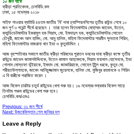
১০ জন শীর্ষে
ক্রীড়া প্রতিবেদক, চেসবিডি.কম
ঢাকা, ১৫ নভেম্বর ২০১৮
সাইফ পাওয়ার ব্যাটারি ৪৪তম জাতীয় ’বি’ দাবা চ্যাম্পিয়নশিপের তৃতীয় রাউন্ড শেষে ১০
জন পূর্ণ ৩ পয়েন্ট শীর্ষে রয়েছেন । তারা হলেন ফিদেমাস্টার মোহাম্মদ জাভেদ, উতেন,
ক্যান্ডিডেটমাস্টার ইকরামুল হক সিয়াম, মো. ইমদাদুল হক, ক্যান্ডিডেটমাস্টার সোহেল
চৌধুরী, জাবেদ আল হামিদ, মো. আবু হানিফ, মহিলা ফিদেমাস্টার শারমীন সুলতানা শিরিন,
মহিলা ফিদেমাস্টার নাজরানা খান ইভা ও কুতুবউদ্দিন ।
আজ বৃহস্পতিবার সকালে জাতীয় ক্রীড়া পরিষদের পুরাতন ভবনের দাবা ক্রীড়া কক্ষে তৃতীয়
রাউন্ডে জাভেদ জামালউদ্দিনকে, উতেন কামাল আহমেদকে, সিয়াম ফয়সাল হোসেনকে, ইভা
গোলাম মোস্তফা ভূঁইয়াকে, ইমদাদ মো. জাকারিয়াকে, সোহেল টুটুল ধরকে, কুতুব মো.
শরীয়তউল্লাহকে, জাবেদ আনিচুজ্জামান জুয়েলকে, হানিফ মো. মুজিবুর রহমানকে ও শিরিন
এ বি বাপ্পীকে পরাজিত করেন ।
আজ বিকেল চারটায় চতুর্থ রাউন্ডের খেলা শুরু হয়। ১৬ নভেম্বর শুক্রবার বিকেল সাড়ে
তিনটায় পঞ্চম রাউন্ডের খেলা শুরু হবে।
চেসবিডি.কম/এমএ
Post
Previous:
৩১ জন শীর্ষে
Next:
উজবেকিস্তান গেল জুনিয়র দল
navigation
Leave a Reply