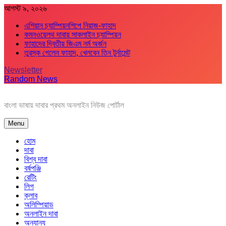
Skip
আগস্ট ৯, ২০২৬
to
এশিয়ান চ্যাম্পিয়নশিপে নিয়াজ-ফাহাদ
content
কমনওয়েলথ দাবায় সাকলাইন চ্যাম্পিয়ন
ফাহাদের দ্বিতীয় জিএম নর্ম অর্জন
তুরস্ক গেলেন ফাহাদ, খেলবেন তিন টুর্নামেন্ট
Newsletter
Random News
বাংলা ভাষায় দাবার প্রথম অনলাইন নিউজ পোর্টাল
Menu
হোম
দাবা
বিশ্ব দাবা
বর্ষপঞ্জি
রেটিং
লিগ
ক্লাব
অলিম্পিয়াড
অনলাইন দাবা
অন্যান্য