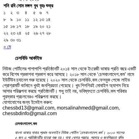
শনি
রবি
সোম
মঙ্গল
বুধ
বৃহঃ
শুক্র
১
২
৩
৪
৫
৬
৭
৮
৯
১০
১১
১২
১৩
১৪
১৫
১৬
১৭
১৮
১৯
২০
২১
২২
২৩
২৪
২৫
২৬
২৭
২৮
২৯
৩০
৩১
« মে
চেসবিডি আর্কাইভ
নিউজ পোর্টালের পাশাপাশি প্রতিষ্ঠানটি ২০১৪ সাল থেকে ইংরেজী ভাষায় প্রতি বছর একটি
করে বিশেষ প্রকাশনা প্রকাশ করে আসছে। ২০১৮ সাল থেকে ‘চেসবাংলাদেশ.কম’ নামে
ইউটিউব চ্যানেল শুরু হয়েছে। ২০২০ সাল থেকে চেসবিডি.কম ফেসবুক পেজে লাইভ
প্রোগ্রামটি বর্তমানে খুবই জনপ্রিয়তা পেয়েছে। খুব শিগগিরই মোবাইল অ্যাপস নিয়ে
আসার পরিকল্পনা করছে প্রতিষ্ঠানটি। শুধু তাই নয়, ভবিষ্যৎতে চেসবিডি.কম পরিবার
পুরস্কার প্রচলনেরও পরিকল্পনা করছে।
যোগাযোগের জন্য ইমেইল করুন:
chessbd13@gmail.com, morsalinahmed@gmail.com,
chessbdinfo@gmail.com
চেসবাংলাদেশ.কম
বাংলা ভাষায় দাবার প্রথম অনলাইন নিউজ পোর্টাল 'চেসবাংলাদেশ.কম'। ২০১৩ সালের
৫ জুন এ প্রতিষ্ঠানটির যাত্রা শুরু হয়। দাবা খেলার প্রচার, প্রসার ও জনপ্রিয়তা বৃদ্ধি