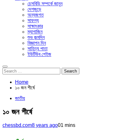
চেসবিডি সম্পর্কে জানুন
দেশজুড়ে
অন্যজগত
সাফল্য
সাক্ষাৎকার
ম্যাগাজিন
শুভ জন্মদিন
বিজ্ঞাপন দিন
সাহিত্য পাতা
ইউটিউব পেইজ
Search
for:
Home
১০ জন শীর্ষে
জাতীয়
১০ জন শীর্ষে
chessbd.com
8 years ago
0
1 mins