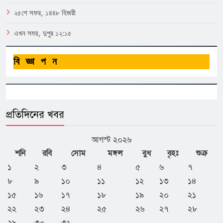
২৫শে সফর, ১৪৪৮ হিজরী
এখন সময়, দুপুর ১২:১৫
বিজ্ঞাপন
প্রতিদিনের খবর
আগস্ট ২০২৬
শনি
রবি
সোম
মঙ্গল
বুধ
বৃহঃ
শুক্র
১
২
৩
৪
৫
৬
৭
৮
৯
১০
১১
১২
১৩
১৪
১৫
১৬
১৭
১৮
১৯
২০
২১
২২
২৩
২৪
২৫
২৬
২৭
২৮