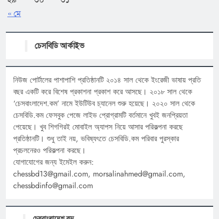
২৯
৩০
৩১
« মে
চেসবিডি আর্কাইভ
নিউজ পোর্টালের পাশাপাশি প্রতিষ্ঠানটি ২০১৪ সাল থেকে ইংরেজী ভাষায় প্রতি
বছর একটি করে বিশেষ প্রকাশনা প্রকাশ করে আসছে। ২০১৮ সাল থেকে
‘চেসবাংলাদেশ.কম’ নামে ইউটিউব চ্যানেল শুরু হয়েছে। ২০২০ সাল থেকে
চেসবিডি.কম ফেসবুক পেজে লাইভ প্রোগ্রামটি বর্তমানে খুবই জনপ্রিয়তা
পেয়েছে। খুব শিগগিরই মোবাইল অ্যাপস নিয়ে আসার পরিকল্পনা করছে
প্রতিষ্ঠানটি। শুধু তাই নয়, ভবিষ্যৎতে চেসবিডি.কম পরিবার পুরস্কার
প্রচলনেরও পরিকল্পনা করছে।
যোগাযোগের জন্য ইমেইল করুন:
chessbd13@gmail.com, morsalinahmed@gmail.com,
chessbdinfo@gmail.com
চেসবাংলাদেশ.কম