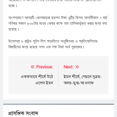
হচ্ছে।
অংশগ্রহণে আগ্রহী খেলোয়াড়রা ছয়শত টাকা এন্ট্রি ফিসহ আগামীকাল ৭ মার্চ
শনিবার সকাল ৯-৩০টার মধ্যে খেলার কক্ষে নাম তালিকার্ভূক্ত করার জন্য বলা
হয়েছে।
উল্লেখ্য ৯ রাউন্ড সুইস লিগ পদ্ধতিতে অনুষ্ঠিতব্য এ প্রতিযোগিতার
বিজয়ীদের জন্য রয়েছে নগদ এক লক্ষ টাকা অর্থ পুরস্কার।
Post
Previous:
Next:
navigation
এককভাবে শীর্ষে উঠে
ইমন শীর্ষে, পেছনে সুব্রত-
এলেন ইমন
অনত-মুগ্ধ-আওসাফ
প্রাসঙ্গিক সংবাদ