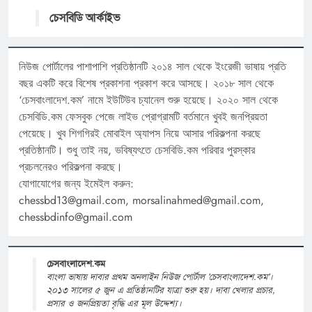
চেসবিডি আর্কাইভ
নিউজ পোর্টালের পাশাপাশি প্রতিষ্ঠানটি ২০১৪ সাল থেকে ইংরেজী ভাষায় প্রতি
বছর একটি করে বিশেষ প্রকাশনা প্রকাশ করে আসছে। ২০১৮ সাল থেকে
‘চেসবাংলাদেশ.কম’ নামে ইউটিউব চ্যানেল শুরু হয়েছে। ২০২০ সাল থেকে
চেসবিডি.কম ফেসবুক পেজে লাইভ প্রোগ্রামটি বর্তমানে খুবই জনপ্রিয়তা
পেয়েছে। খুব শিগগিরই মোবাইল অ্যাপস নিয়ে আসার পরিকল্পনা করছে
প্রতিষ্ঠানটি। শুধু তাই নয়, ভবিষ্যৎতে চেসবিডি.কম পরিবার পুরস্কার
প্রচলনেরও পরিকল্পনা করছে।
যোগাযোগের জন্য ইমেইল করুন:
chessbd13@gmail.com, morsalinahmed@gmail.com,
chessbdinfo@gmail.com
চেসবাংলাদেশ.কম
বাংলা ভাষায় দাবার প্রথম অনলাইন নিউজ পোর্টাল 'চেসবাংলাদেশ.কম'।
২০১৩ সালের ৫ জুন এ প্রতিষ্ঠানটির যাত্রা শুরু হয়। দাবা খেলার প্রচার,
প্রসার ও জনপ্রিয়তা বৃদ্ধি এর মূল উদ্দেশ্য।