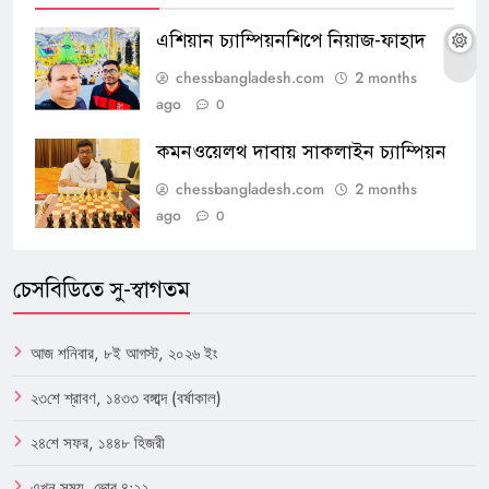
এশিয়ান চ্যাম্পিয়নশিপে নিয়াজ-ফাহাদ
chessbangladesh.com
2 months
ago
0
কমনওয়েলথ দাবায় সাকলাইন চ্যাম্পিয়ন
chessbangladesh.com
2 months
ago
0
চেসবিডিতে সু-স্বাগতম
আজ শনিবার, ৮ই আগস্ট, ২০২৬ ইং
২৩শে শ্রাবণ, ১৪৩৩ বঙ্গাব্দ (বর্ষাকাল)
২৪শে সফর, ১৪৪৮ হিজরী
এখন সময়, ভোর ৪:২২