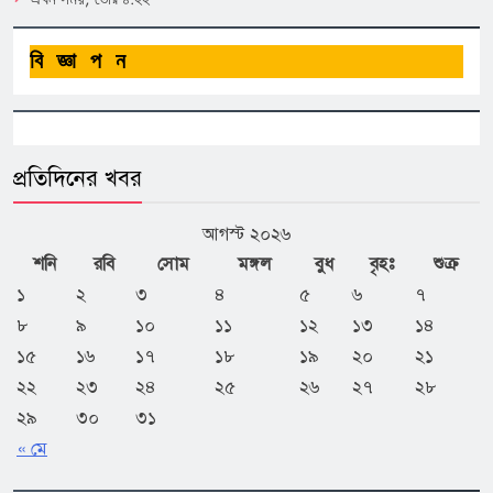
বিজ্ঞাপন
প্রতিদিনের খবর
আগস্ট ২০২৬
শনি
রবি
সোম
মঙ্গল
বুধ
বৃহঃ
শুক্র
১
২
৩
৪
৫
৬
৭
৮
৯
১০
১১
১২
১৩
১৪
১৫
১৬
১৭
১৮
১৯
২০
২১
২২
২৩
২৪
২৫
২৬
২৭
২৮
২৯
৩০
৩১
« মে