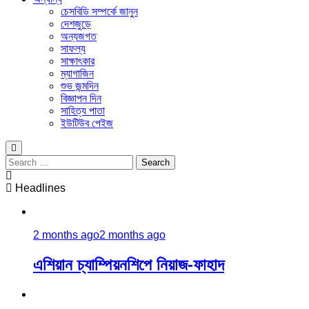
চেসবিডি সম্পর্কে জানুন
দেশজুড়ে
অন্যজগত
সাফল্য
সাক্ষাৎকার
ম্যাগাজিন
শুভ জন্মদিন
বিজ্ঞাপন দিন
সাহিত্য পাতা
ইউটিউব পেইজ
Search
for:
Headlines
2 months ago
2 months ago
এশিয়ান চ্যাম্পিয়নশিপে নিয়াজ-ফাহাদ