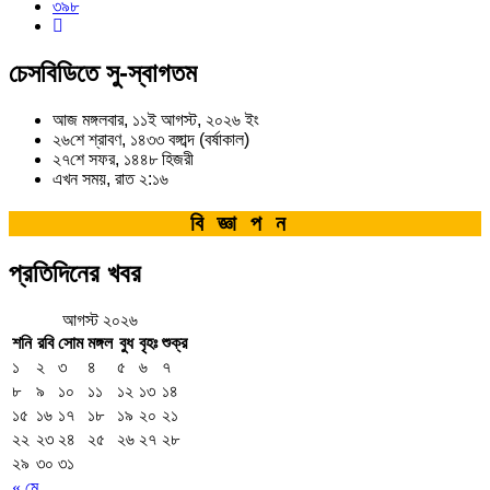
৩৯৮
চেসবিডিতে সু-স্বাগতম
আজ মঙ্গলবার, ১১ই আগস্ট, ২০২৬ ইং
২৬শে শ্রাবণ, ১৪৩৩ বঙ্গাব্দ (বর্ষাকাল)
২৭শে সফর, ১৪৪৮ হিজরী
এখন সময়, রাত ২:১৬
বিজ্ঞাপন
প্রতিদিনের খবর
আগস্ট ২০২৬
শনি
রবি
সোম
মঙ্গল
বুধ
বৃহঃ
শুক্র
১
২
৩
৪
৫
৬
৭
৮
৯
১০
১১
১২
১৩
১৪
১৫
১৬
১৭
১৮
১৯
২০
২১
২২
২৩
২৪
২৫
২৬
২৭
২৮
২৯
৩০
৩১
« মে