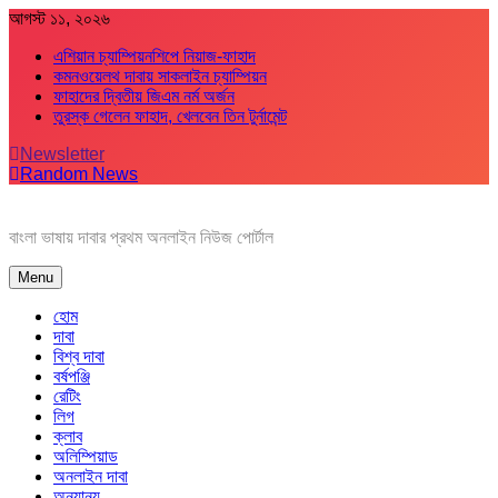
Skip
আগস্ট ১১, ২০২৬
to
এশিয়ান চ্যাম্পিয়নশিপে নিয়াজ-ফাহাদ
content
কমনওয়েলথ দাবায় সাকলাইন চ্যাম্পিয়ন
ফাহাদের দ্বিতীয় জিএম নর্ম অর্জন
তুরস্ক গেলেন ফাহাদ, খেলবেন তিন টুর্নামেন্ট
Newsletter
Random News
বাংলা ভাষায় দাবার প্রথম অনলাইন নিউজ পোর্টাল
Menu
হোম
দাবা
বিশ্ব দাবা
বর্ষপঞ্জি
রেটিং
লিগ
ক্লাব
অলিম্পিয়াড
অনলাইন দাবা
অন্যান্য