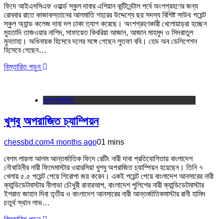
ফিদে আইএসসিএফ ওয়ার্ল্ড স্কুল দাবার এশিয়ান কন্টিনেন্টাল পর্বে অংশগ্রহণের জন্য
রোববার রাতে কাজাকস্তানের আলমাতি শহরের উদ্দেশ্যে ছয় সদস্য বিশিষ্ট সাউথ পয়েন্ট
স্কুল অ্যান্ড কলেজ দাবা দল ঢাকা ত্যাগ করেছে। অংশগ্রহণকারী খেলোয়াড়রা হচ্ছেন
মুহতাদি তাজওয়ার নাশিদ, সাফায়েত কিবরিয়া আজান, আজান মাহমুদ ও সিদরাতুল
মুনতাহা। অধিনায়ক হিসেবে দলের সঙ্গে গেছেন লুতফা ববি। হেড অব ডেলিগেশন
হিসেবে গেছেন…
বিস্তারিত পড়ুন
আন্তর্জাতিক
খুশবু অপরাজিত চ্যাম্পিয়ন
chessbd.com
4 months ago
0
1 mins
বেগম লায়লা আলম আন্তর্জাতিক ফিদে রেটিং নারী দাবা প্রতিযোগিতায় বাংলাদেশ
নৌবাহিনীর নারী ফিদেমাস্টার ওয়ারসিয়া খুশবু অপরাজিত চ্যাম্পিয়ন হয়েছেন। তিনি ৭
খেলায় ৫.৫ পয়েন্ট পেয়ে শিরোপা জয় করেন। একই পয়েন্ট পেয়ে বাংলাদেশ আনসারের নারী
ক্যান্ডিডেটমাস্টার নীলাভা চৌধুরী রানারআপ, বাংলাদেশ পুলিশের নারী ক্যান্ডিডেটমাস্টার
ইশরাত জাহান দিবা তৃতীয় ও বাংলাদেশ আনসারের নারী আন্তর্জাতিকমাস্টার রানী হামিদ
চতুর্থ স্থান লাভ…