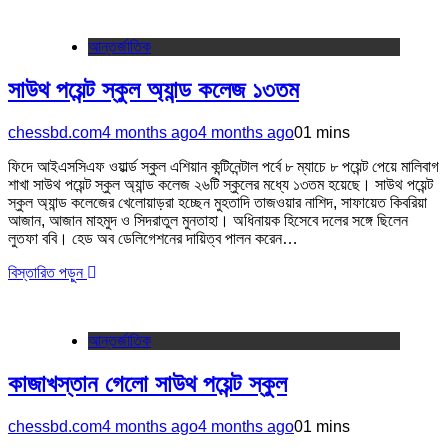
আন্তর্জাতিক
সাউথ পয়েন্ট স্কুল অ্যান্ড কলেজ ১৩তম
chessbd.com
4 months ago
4 months ago
0
1 mins
ফিদে আইএসসিএফ ওয়ার্ল্ড স্কুল এশিয়ান কন্টিনেন্টাল পর্বে ৮ ম্যাচে ৮ পয়েন্ট পেয়ে মালিবাগ
শাখা সাউথ পয়েন্ট স্কুল অ্যান্ড কলেজ ২৬টি স্কুলের মধ্যে ১৩তম হয়েছে। সাউথ পয়েন্ট
স্কুল অ্যান্ড কলেজের খেলোয়াড়রা হচ্ছেন মুহতাদি তাজওয়ার নাশিদ, সাফায়েত কিবরিয়া
আজান, আজান মাহমুদ ও সিদরাতুল মুনতাহা। অধিনায়ক হিসেবে দলের সঙ্গে ছিলেন
লুতফা ববি। হেড অব ডেলিগেশনের দায়িত্ব পালন করেন…
বিস্তারিত পড়ুন
আন্তর্জাতিক
কাজাখস্তান গেলো সাউথ পয়েন্ট স্কুল
chessbd.com
4 months ago
4 months ago
0
1 mins