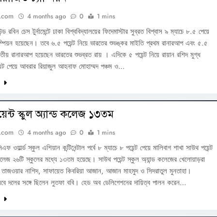
.com
4 months ago
0
1 mins
্ড রবিন চেস টুর্নামেন্টে ঢাকা বিশ্ববিদ্যালয়ের ফিদেমাস্টার সুব্রত বিশ্বাস ৯ ম্যাচে ৮.৫ পেয়ে
ম্পিয়ন হয়েছেন। তবে ৬.৫ পয়েন্ট নিয়ে ভারতের শুভঙ্কর মাইতি প্রথম রানারআপ এবং ৫.৫
্বিতীয় রানারআপ হয়েছেন ভারতের শুভব্রত রায় । এদিকে ৫ পয়েন্ট নিয়ে রায়ান রশিদ মুগ্ধ
য়েন্ট পেয়ে আবরার রিয়াজুল আহনাফ মোহাম্মদ পঞ্চম ও…
ন
ন্ট স্কুল অ্যান্ড কলেজ ১৩তম
.com
4 months ago
0
1 mins
ওয়ার্ল্ড স্কুল এশিয়ান কন্টিনেন্টাল পর্বে ৮ ম্যাচে ৮ পয়েন্ট পেয়ে মালিবাগ শাখা সাউথ পয়েন্ট
 কলেজ ২৬টি স্কুলের মধ্যে ১৩তম হয়েছে। সাউথ পয়েন্ট স্কুল অ্যান্ড কলেজের খেলোয়াড়রা
দি তাজওয়ার নাশিদ, সাফায়েত কিবরিয়া আজান, আজান মাহমুদ ও সিদরাতুল মুনতাহা।
বে দলের সঙ্গে ছিলেন লুতফা ববি। হেড অব ডেলিগেশনের দায়িত্ব পালন করেন…
ন