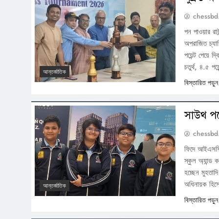
chessbd
পন পাওয়ার রাউন
অপরাজিত চ্যা
পয়েন্ট পেয়ে দ
চতুর্থ, ৪.৫ প
আন্তর্জাতিক
বিস্তারিত পড়ু
সাউথ পয়ে
chessbd
ফিদে আইএসসিএফ 
স্কুল অ্যান্ড
হচ্ছেন মুহতা
অধিনায়ক হিসে
আন্তর্জাতিক
বিস্তারিত পড়ু