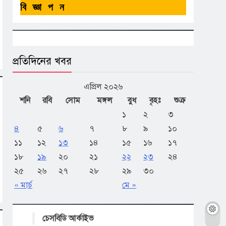
বিজ্ঞাপন
প্রতিদিনের খবর
এপ্রিল ২০২৬
শনি
রবি
সোম
মঙ্গল
বুধ
বৃহঃ
শুক্র
১
২
৩
৪
৫
৬
৭
৮
৯
১০
১১
১২
১৩
১৪
১৫
১৬
১৭
১৮
১৯
২০
২১
২২
২৩
২৪
২৫
২৬
২৭
২৮
২৯
৩০
« মার্চ
মে »
চেসবিডি আর্কাইভ