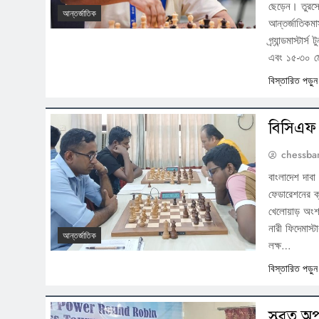
ছেড়েন। তুরস্কে
আন্তর্জাতিক
আন্তর্জাতিকমাস
গ্র্যান্ডমাস্টা
এবং ১৫-৩০ মে ফ
বিস্তারিত পড়ু
বিসিএফ ও
chessba
বাংলাদেশ দাবা
ফেডারেশনের ক
খেলোয়াড় অংশগ
নারী ফিদেমাস্
আন্তর্জাতিক
লক্ষ…
বিস্তারিত পড়ু
সুব্রত অ